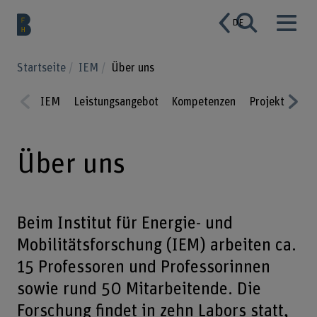
DE
Startseite
IEM
Über uns
IEM
Leistungsangebot
Kompetenzen
Projekte
Pu
Prev
Nex
ious
t
Über uns
Beim Institut für Energie- und
Mobilitätsforschung (IEM) arbeiten ca.
15 Professoren und Professorinnen
sowie rund 50 Mitarbeitende. Die
Forschung findet in zehn Labors statt,