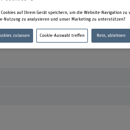
www.bfh.ch/energy
Lehre
Aarber
www.bfh.ch/de/forschung/forschungsberei
 Cookies auf Ihrem Gerät speichern, um die Website-Navigation zu 
2503 B
che/labor-elektrizitaetsnetze/
e-Nutzung zu analysieren und unser Marketing zu unterstützen?
www.bfh.ch/elektro
Cookies zulassen
Cookie-Auswahl treffen
Nein, ablehnen