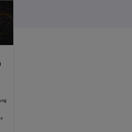
n
rung
ln