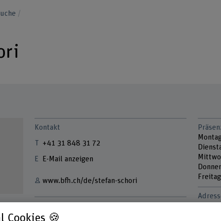
suche
ori
Kontakt
Präsen
Monta
+41 31 848 31 72
Dienst
Mittwo
E-Mail anzeigen
Donner
Freitag
www.bfh.ch/de/stefan-schori
Adress
Links
Berner
Techni
l Cookies 🍪