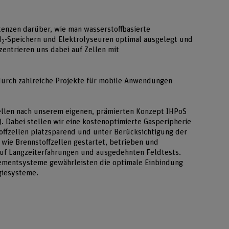
nzen darüber, wie man wasserstoffbasierte
H
-Speichern und Elektrolyseuren optimal ausgelegt und
2
nzentrieren uns dabei auf Zellen mit
durch zahlreiche Projekte für mobile Anwendungen
ellen nach unserem eigenen, prämierten Konzept IHPoS
 Dabei stellen wir eine kostenoptimierte Gasperipherie
ffzellen platzsparend und unter Berücksichtigung der
wie Brennstoffzellen gestartet, betrieben und
uf Langzeiterfahrungen und ausgedehnten Feldtests.
gementsysteme gewährleisten die optimale Einbindung
giesysteme.