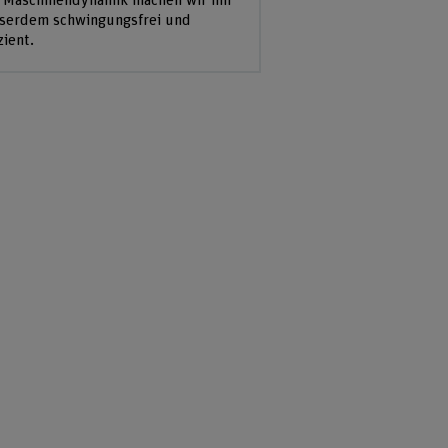
 Maschinendynamik machen wir ihn
serdem schwingungsfrei und
zient.