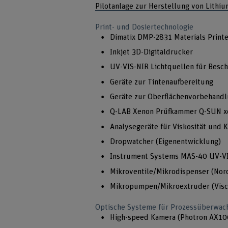
Pilotanlage zur Herstellung von Lithiu
Print- und Dosiertechnologie
Dimatix DMP-2831 Materials Printe
Inkjet 3D-Digitaldrucker
UV-VIS-NIR Lichtquellen für Besc
Geräte zur Tintenaufbereitung
Geräte zur Oberflächenvorbehand
Q-LAB Xenon Prüfkammer Q-SUN x
Analysegeräte für Viskosität und
Dropwatcher (Eigenentwicklung)
Instrument Systems MAS-40 UV-V
Mikroventile/Mikrodispenser (Nord
Mikropumpen/Mikroextruder (Visco
Optische Systeme für Prozessüberwac
High-speed Kamera (Photron AX10