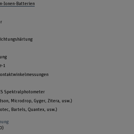
m-Ionen-Batterien
r
hichtungshärtung
lung
e-1
 Kontaktwinkelmessungen
IS Spektralphotometer
son, Microdrop, Gyger, Zitera, usw.)
tec, Bartels, Quantex, usw.)
hung
0)