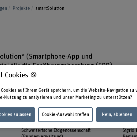
ngen
Projekte
smartSolution
olution“ (Smartphone-App und
ttel für die Ernährungsberatung (ERB)
ür eine nachhaltige Integration in den
l Cookies 🍪
tigt es weitere Schritte.
 Cookies auf Ihrem Gerät speichern, um die Website-Navigation zu 
e-Nutzung zu analysieren und unser Marketing zu unterstützen?
Cookies zulassen
Cookie-Auswahl treffen
Nein, ablehnen
Förderorganisation
Projek
Schweizerische Eidgenossenschaft
Sigrid
(Bundesverwaltung)
Benjam