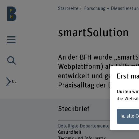
Startseite
Forschung + Dienstleistu
smartSolution
An der BFH wurde „smartS
Webplattform) als Hilfsmi
entwickelt und getestet. F
Erst ma
DE
Praxisalltag der ERBs benö
Dürfen wir
die Websit
Steckbrief
Ja, alle 
Beteiligte Departemente
Gesundheit
Technik und Informatik