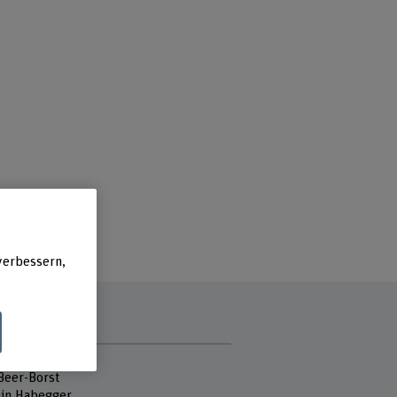
verbessern,
tmitarbeitende
 Beer-Borst
in Habegger