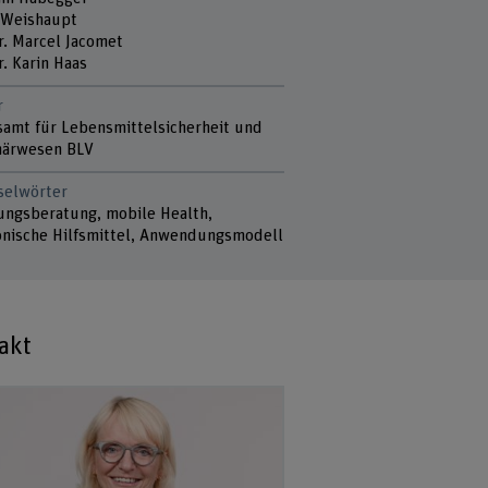
 Weishaupt
Dr. Marcel Jacomet
r. Karin Haas
r
amt für Lebensmittelsicherheit und
närwesen BLV
selwörter
ungsberatung, mobile Health,
onische Hilfsmittel, Anwendungsmodell
akt