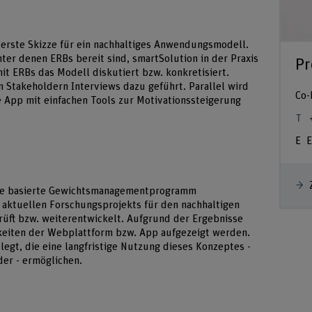
erste Skizze für ein nachhaltiges Anwendungsmodell.
er denen ERBs bereit sind, smartSolution in der Praxis
Pr
t ERBs das Modell diskutiert bzw. konkretisiert.
n Stakeholdern Interviews dazu geführt. Parallel wird
Co-
e App mit einfachen Tools zur Motivationssteigerung
E
ne basierte Gewichtsmanagementprogramm
ktuellen Forschungsprojekts für den nachhaltigen
rüft bzw. weiterentwickelt. Aufgrund der Ergebnisse
eiten der Webplattform bzw. App aufgezeigt werden.
gt, die eine langfristige Nutzung dieses Konzeptes -
er - ermöglichen.