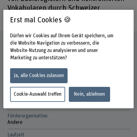
Vokabularen durch Schweizer
Behörden systematisch anzugehen.
Erst mal Cookies 🍪
Dürfen wir Cookies auf Ihrem Gerät speichern, um
Steckbrief
die Website-Navigation zu verbessern, die
Website-Nutzung zu analysieren und unser
Marketing zu unterstützen?
Beteiligte Departemente
Wirtschaft
Ja, alle Cookies zulassen
Institut(e)
Institut Public Sector Transformation (IPST)
Cookie-Auswahl treffen
Nein, ablehnen
Forschungseinheit(en)
Data and Infrastructure
Förderorganisation
Andere
Laufzeit