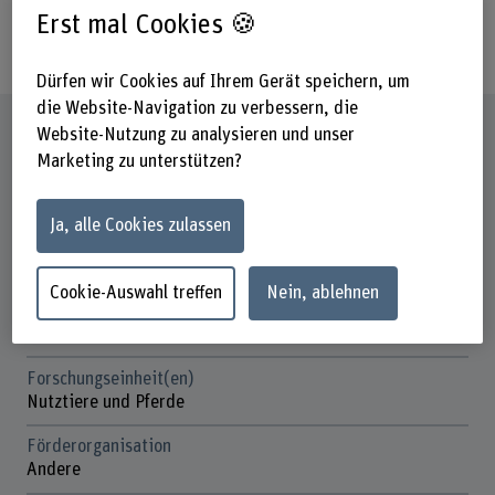
technology and artificial intelligence
Erst mal Cookies 🍪
in fish hatcheries.
Dürfen wir Cookies auf Ihrem Gerät speichern, um
die Website-Navigation zu verbessern, die
Steckbrief
Website-Nutzung zu analysieren und unser
Marketing zu unterstützen?
Beteiligte Departemente
Hochschule für Agrar-, Forst- und
Ja, alle Cookies zulassen
Lebensmittelwissenschaften
Technik und Informatik
Cookie-Auswahl treffen
Nein, ablehnen
Institut(e)
Agronomie
Forschungseinheit(en)
Nutztiere und Pferde
Förderorganisation
Andere