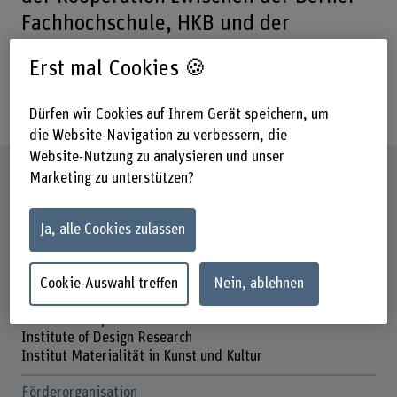
Fachhochschule, HKB und der
Universität Bern im Bereich des
Erst mal Cookies 🍪
Doktorats – Studies in the Arts
(SINTA).
Dürfen wir Cookies auf Ihrem Gerät speichern, um
die Website-Navigation zu verbessern, die
Website-Nutzung zu analysieren und unser
Steckbrief
Marketing zu unterstützen?
Beteiligte Departemente
Ja, alle Cookies zulassen
Hochschule der Künste Bern
Institut(e)
Cookie-Auswahl treffen
Nein, ablehnen
Institut Praktiken und Theorien der Künste
Institut Interpretation
Institute of Design Research
Institut Materialität in Kunst und Kultur
Förderorganisation