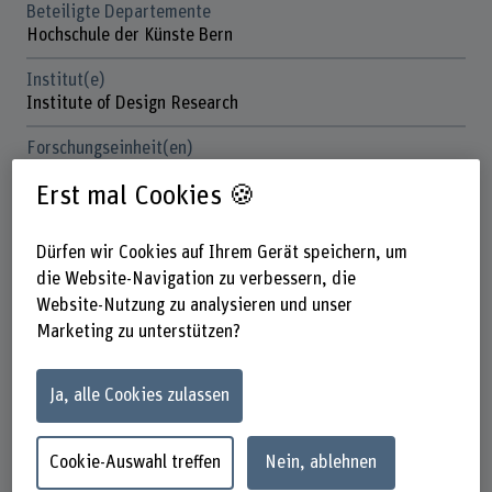
Beteiligte Departemente
Hochschule der Künste Bern
Institut(e)
Institute of Design Research
Forschungseinheit(en)
Knowledge Visualization
Erst mal Cookies 🍪
Förderorganisation
Andere
Dürfen wir Cookies auf Ihrem Gerät speichern, um
die Website-Navigation zu verbessern, die
Laufzeit (geplant)
Website-Nutzung zu analysieren und unser
01.05.2021 - 30.11.2021
Marketing zu unterstützen?
Projektleitung
Prof. Jimmy Schmid
Ja, alle Cookies zulassen
Projektmitarbeitende
Beatrice Kaufmann
Cookie-Auswahl treffen
Nein, ablehnen
Dana Pedemonte