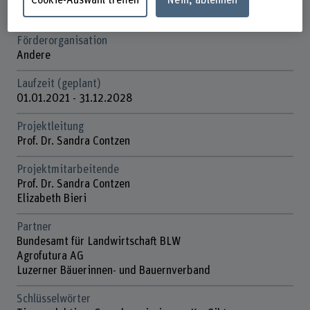
Agrarwirtschaft und Agrarsoziologie
Förderorganisation
Andere
Laufzeit (geplant)
01.01.2021 - 31.12.2028
Projektleitung
Prof. Dr. Sandra Contzen
Projektmitarbeitende
Prof. Dr. Sandra Contzen
Elizabeth Bieri
Partner
Bundesamt für Landwirtschaft BLW
Agrofutura AG
Luzerner Bäuerinnen- und Bauernverband
Schlüsselwörter