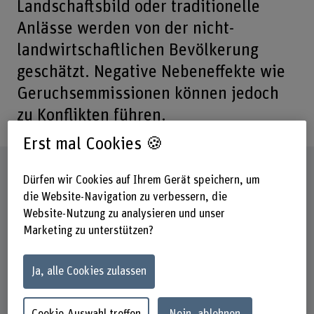
Landschaftsbild oder traditionelle
Anlässe werden von der nicht-
landwirtschaftlichen Bevölkerung
geschätzt. Negative Nebeneffekte wie
Geruchsemmissionen können jedoch
zu Konflikten führen.
Erst mal Cookies 🍪
Steckbrief
Dürfen wir Cookies auf Ihrem Gerät speichern, um
die Website-Navigation zu verbessern, die
Beteiligte Departemente
Website-Nutzung zu analysieren und unser
Hochschule für Agrar-, Forst- und
Marketing zu unterstützen?
Lebensmittelwissenschaften
Institut(e)
Ja, alle Cookies zulassen
Agronomie
Forschungseinheit(en)
Cookie-Auswahl treffen
Nein, ablehnen