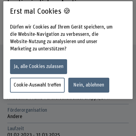
kontinuierlichen Anstieg an
Erst mal Cookies 🍪
Patient*innen mit muskuloskelettalen
Diagnosen in Notfallzentren
Dürfen wir Cookies auf Ihrem Gerät speichern, um
entgegengewirkt werden.
die Website-Navigation zu verbessern, die
Website-Nutzung zu analysieren und unser
Marketing zu unterstützen?
Steckbrief
Ja, alle Cookies zulassen
Beteiligte Departemente
Gesundheit
Cookie-Auswahl treffen
Nein, ablehnen
Institut(e)
Akademie-Praxis-Partnerschaft Insel Gruppe/BFH
Förderorganisation
Andere
Laufzeit
01.02.2023 - 31.03.2025