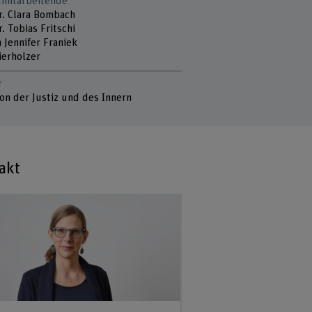
tmitarbeitende
Dr. Clara Bombach
r. Tobias Fritschi
 Jennifer Franiek
ierholzer
r
ion der Justiz und des Innern
akt