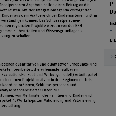
Pr
lüsselpersonen-Angebote sollen einen Beitrag an die
eiz leisten. Mit der Integrationsagenda verfolgt der
Du
r Kinder aus dem Asylbereich bei Kindergarteneintritt in
verständigen können. Das Schlüsselpersonen-
Ins
nzelnen regionalen Projekte werden von der BFH
ogramms zu beurteilen und Wissensgrundlagen zu
tzung zu schaffen.
E
hiedenen quantitativen und qualitativen Erhebungs- und
aketen bearbeitet, die aufeinander aufbauen:
l. Evaluationskonzept und Wirkungsmodell) Arbeitspaket
erschiedenen Projektansätzen in den Regionen mittels
 Koordinator*innen, Schlüsselpersonen und
Analyse standardisierter Daten zur
istungen, von Merkmalen der Familien und Kinder und
spaket 4: Workshops zur Validierung und Valorisierung
hterstattung