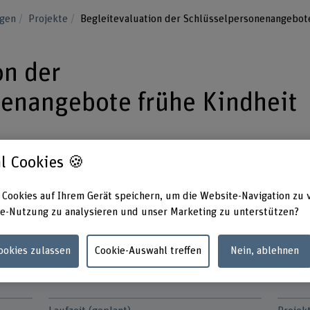
ngen
Projekte
Begleitevaluation der Schlüsselpersonenangebote
on der
enangebote frühe Kindheit
n sogenannte Schlüsselpersonen
l Cookies 🍪
indern im Vorschulalter. Inwiefern
 Cookies auf Ihrem Gerät speichern, um die Website-Navigation zu 
ang zu Angeboten im Bereich frühe
e-Nutzung zu analysieren und unser Marketing zu unterstützen?
on in die Gesellschaft?
Cookies zulassen
Cookie-Auswahl treffen
Nein, ablehnen