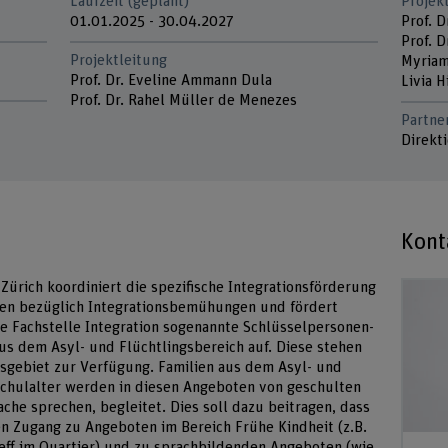
Laufzeit (geplant)
Projek
01.01.2025 - 30.04.2027
Prof. 
Prof. D
Projektleitung
Myriam
Prof. Dr. Eveline Ammann Dula
Livia H
Prof. Dr. Rahel Müller de Menezes
Partne
Direkt
Kont
 Zürich koordiniert die spezifische Integrationsförderung
den bezüglich Integrationsbemühungen und fördert
ie Fachstelle Integration sogenannte Schlüsselpersonen-
us dem Asyl- und Flüchtlingsbereich auf. Diese stehen
sgebiet zur Verfügung. Familien aus dem Asyl- und
schulalter werden in diesen Angeboten von geschulten
che sprechen, begleitet. Dies soll dazu beitragen, dass
en Zugang zu Angeboten im Bereich Frühe Kindheit (z.B.
eff im Quartier) und zu sprachbildenden Angeboten (wie