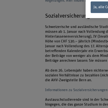
Regelungen. Hier finden Sie die detaill
Ja, alle 
Sozialversicherungen: AH
Schweizerische und ausländische Studi
müssen ab 1. Januar nach Vollendung de
Hinterlassenenversicherung), IV (Inva
Höhe von CHF 530.– jährlich (Mindestb
Januar nach Vollendung des 17. Altersj
betreffenden Kalenderjahr ein Erwerb
der Beiträge von weniger als dem Mind
Beiträge anrechnen lassen: Sie müssen
Ab dem 26. Lebensjahr haben nichterwe
sozialen Verhältnisse zu bezahlen (ni
die AHV-Zweigstelle Bern an.
Informationen zu Sozialversicherungen
Austauschstudierende sind in der Schw
hingegen, die das ganze Studium in der