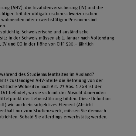
rung (AHV), die Invalidenversicherung (IV) und die
htiger Teil der obligatorischen schweizerischen
iz wohnenden oder erwerbstätigen Personen sind
en.
spflichtig. Schweizerische und ausländische
sitz in der Schweiz müssen ab 1. Januar nach Vollendung
V, IV und EO in der Höhe von CHF 530.– jährlich
tz während des Studienaufenthaltes im Ausland?
nsitz zuständigen AHV-Stelle die Befreiung von der
echtliche Wohnsitz» nach Art. 23 Abs. 1 ZGB ist der
 Ort befindet, wo sie sich mit der Absicht dauernden
Mittelpunkt der Lebensführung bilden. Diese Definition
alt) wie auch ein subjektives Element (Absicht
fenthalt nur zum Studienzweck, müssen Sie demnach
ntrichten. Sobald Sie allerdings erwerbstätig werden,