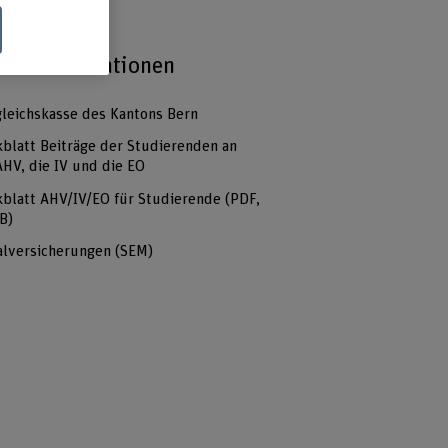
ere Informationen
leichskasse des Kantons Bern
blatt Beiträge der Studierenden an
AHV, die IV und die EO
blatt AHV/IV/EO für Studierende
(PDF,
B)
alversicherungen (SEM)