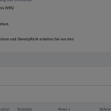
ung und Zivildienst
ss (VBS)
udium
udium und Dienstpflicht erhalten Sie von den
ruktur
Kontakte
News +
Refere