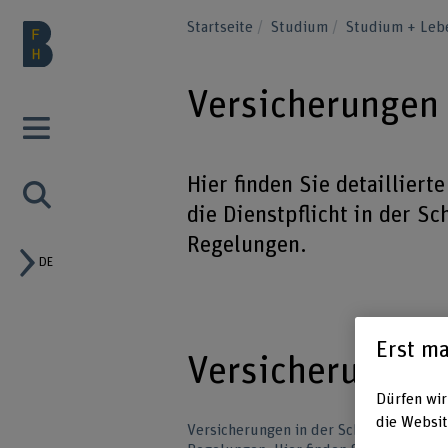
Startseite
Studium
Studium + Le
Versicherungen 
Hier finden Sie detaillier
die Dienstpflicht in der S
Regelungen.
DE
Erst ma
Versicherungen
Dürfen wir
die Websit
Versicherungen in der Schweiz sind tei