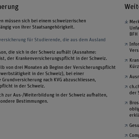
herung
Weit
en müssen sich bei einem schweizerischen
Merk
ängig von ihrer Staatsangehörigkeit.
Unfa
BFH
versicherung für Studierende, die aus dem Ausland
Info
Vers
on, die sich in der Schweiz aufhält (Ausnahme:
st, der Krankenversicherungspflicht in der Schweiz.
Kran
Kürz
halb von drei Monaten ab Beginn der Versicherungspflicht
erbstätigkeit in der Schweiz), bei einer
Ausn
e Grundversicherung nach KVG abzuschliessen,
flicht in der Schweiz.
ch.c
der 
ch zur Aus-/Weiterbildung in der Schweiz aufhalten,
besondere Bestimmungen.
Bros
obli
erkl
Gesu
Comp