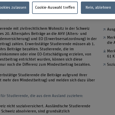
ierten Informationen.
Cookies zulassen
Cookie-Auswahl treffen
Nein, ablehnen
V/IV/EO
Weit
erende mit zivilrechtlichem Wohnsitz in der Schweiz
Ausg
s 20. Altersjahrs Beiträge an die AHV (Alters- und
Merk
lidenversicherung) und EO (Erwerbsersatzordnung) in der
die 
eitrag) zahlen. Erwerbstätige Studierende müssen ab 1.
ahrs Beiträge bezahlen. Studierende, die im
Merk
seinkommen oder eine EO-Entschädigung erzielen, von
61 K
estbeitrag entrichtet wurden, können sich diese
Sozi
 nur noch die Differenz zum Mindestbeitrag bezahlen.
rbstätige Studierende die Beiträge aufgrund ihrer
cht mehr den Mindestbeitrag) und melden sich dazu über
 für Studierende, die aus dem Ausland zuziehen:
eiz nicht sozialversichert. Ausländische Studierende
 Schweiz absolvieren, sind grundsätzlich