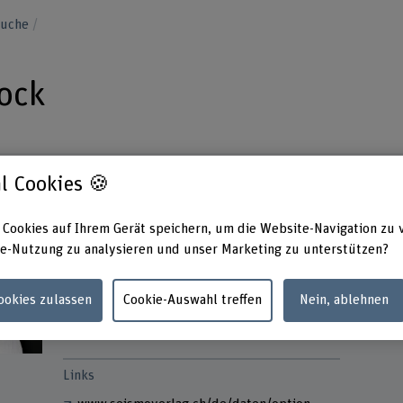
suche
tock
l Cookies 🍪
 Cookies auf Ihrem Gerät speichern, um die Website-Navigation zu 
Kontakt
Adress
e-Nutzung zu analysieren und unser Marketing zu unterstützen?
Berner
+41 31 848 46 25
Soziale
Abteil
E-Mail anzeigen
Cookies zulassen
Cookie-Auswahl treffen
Nein, ablehnen
Haller
3012 B
www.bfh.ch/de/eva-birkenstock
Links