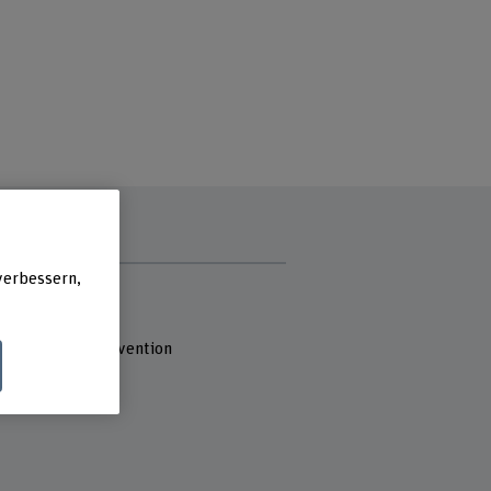
verbessern,
e
 Fachhochschule
 Arbeit
ung Soziale Intervention
strasse 10
ern