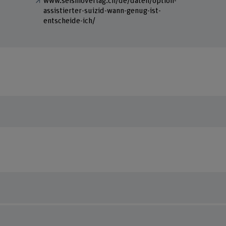
www.seismoverlag.ch/de/daten/option-
assistierter-suizid-wann-genug-ist-
entscheide-ich/