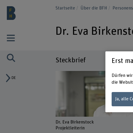
Startseite
Über die BFH
Personen
Dr. Eva Birkens
Steckbrief
Erst ma
Dürfen wir
DE
die Websit
Ja, alle 
Dr. Eva Birkenstock
Projektleiterin