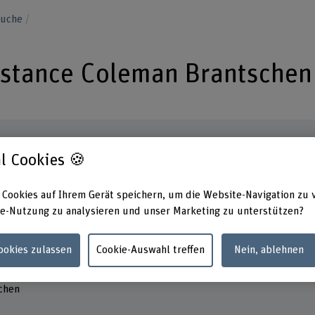
suche
nstance Coleman Brantschen
l Cookies 🍪
Kontakt
Adress
 Cookies auf Ihrem Gerät speichern, um die Website-Navigation zu 
Berner
+41 31 848 51 03
Hochsc
e-Nutzung zu analysieren und unser Marketing zu unterstützen?
Lebens
E-Mail anzeigen
Fachbe
Cookies zulassen
Cookie-Auswahl treffen
Nein, ablehnen
Längga
www.bfh.ch/de/evelyn-constance-coleman-
3052 Z
brantschen
schen