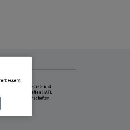
e
verbessern,
 Fachhochschule
hule für Agrar-, Forst- und
mittelwissenschaften HAFL
reich Waldwissenschaften
sse 85
ollikofen