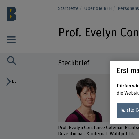
Startseite
Über die BFH
Personen
Prof. Evelyn Co
Steckbrief
Erst ma
DE
Dürfen wir
die Websit
Ja, alle 
Prof. Evelyn Constance Coleman Brant
Dozentin nat. & internat. Waldpolitik