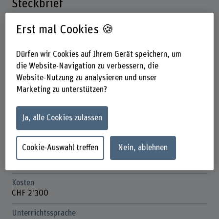
Steckbrief
Erst mal Cookies 🍪
Titel/Abschluss
Short Advanced Studies (SAS)
Dürfen wir Cookies auf Ihrem Gerät speichern, um
Dauer
die Website-Navigation zu verbessern, die
7 Studientage
Website-Nutzung zu analysieren und unser
Marketing zu unterstützen?
Unterrichtstage
Dienstag, Freitag
Ja, alle Cookies zulassen
Anmeldefrist
2. November 2026
Cookie-Auswahl treffen
Nein, ablehnen
Anzahl ECTS
4 ECTS-Credits
Kosten
CHF 2'300
Unterrichtssprache