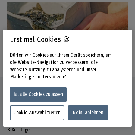
Erst mal Cookies 🍪
Dürfen wir Cookies auf Ihrem Gerät speichern, um
die Website-Navigation zu verbessern, die
Website-Nutzung zu analysieren und unser
Marketing zu unterstützen?
Steckbrief
Ja, alle Cookies zulassen
Titel/Abschluss
Teilnahmebestätigung / Diplom (nach Praktikum)
Cookie-Auswahl treffen
Nein, ablehnen
Dauer
8 Kurstage