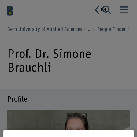
EN
Bern University of Applied Sciences
...
People Finder
Prof. Dr. Simone
Brauchli
Profile