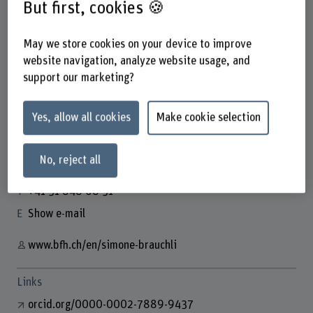
But first, cookies 🍪
May we store cookies on your device to improve
website navigation, analyze website usage, and
support our marketing?
Prof. Dr. Simone Brauchli
Dozentin
Yes, allow all cookies
Make cookie selection
No, reject all
Contact
+41 31 848 68 31
Show e-mail
www.bfh.ch/en/simone-brauchli
Links
orcid.org/0000-0002-7889-9437