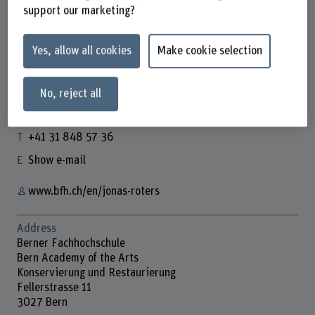
support our marketing?
Yes, allow all cookies
Make cookie selection
Jonas Roters
Co-Leitung AA
No, reject all
Contact
+41 31 848 57 36
Show e-mail
www.bfh.ch/en/jonas-roters
Address
Berner Fachhochschule
Bern Academy of the Arts
Konservierung und Restaurierung
Fellerstrasse 11
3027 Bern