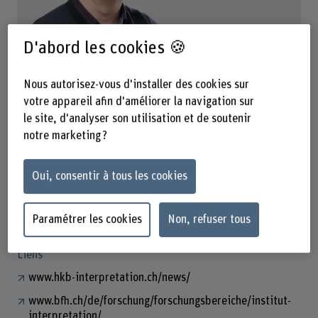
D'abord les cookies 🍪
Prof. Martin Skamletz
Leiter Institut Interpretation
Nous autorisez-vous d'installer des cookies sur
votre appareil afin d'améliorer la navigation sur
le site, d'analyser son utilisation et de soutenir
notre marketing ?
Contact
+41 31 848 38 06
Oui, consentir à tous les cookies
Afficher l'e-mail
www.bfh.ch/fr/martin-skamletz1
Paramétrer les cookies
Non, refuser tous
Liens
www.hkb-interpretation.ch/news/
www.bfh.ch/de/forschung/forschungsbereiche/institut-
interpretation/