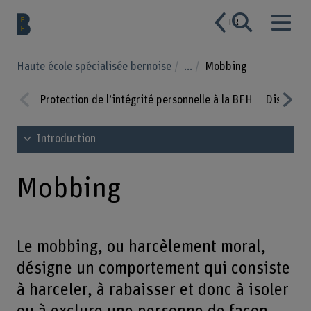
FR
Haute école spécialisée bernoise
...
Mobbing
Protection de l’intégrité personnelle à la BFH
Discrimin
Prev
Nex
Voir le sommaire
Introduction
ious
t
Mobbing
Le mobbing, ou harcèlement moral,
désigne un comportement qui consiste
à harceler, à rabaisser et donc à isoler