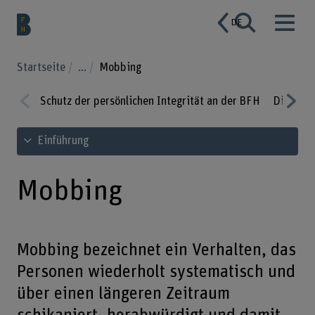
DE
Startseite
...
Mobbing
Schutz der persönlichen Integrität an der BFH
Diskrimi
Prev
Nex
Inhaltsverzeichnis ansehen
Einführung
ious
t
Mobbing
Mobbing bezeichnet ein Verhalten, das
Personen wiederholt systematisch und
über einen längeren Zeitraum