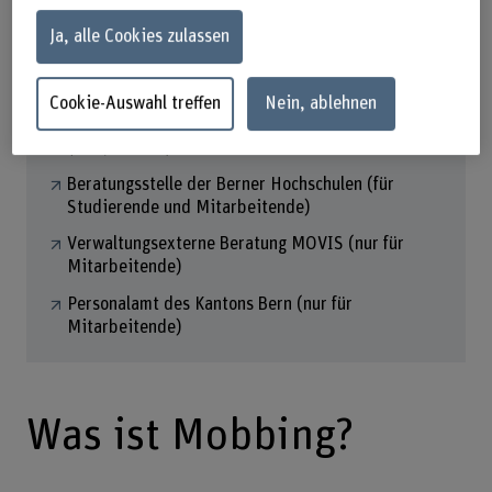
Ja, alle Cookies zulassen
Auf einen Blick
Cookie-Auswahl treffen
Nein, ablehnen
Reglement zum Schutz der persönlichen Integrität
(PDF, 225 KB)
Beratungsstelle der Berner Hochschulen (für
Studierende und Mitarbeitende)
Verwaltungsexterne Beratung MOVIS (nur für
Mitarbeitende)
Personalamt des Kantons Bern (nur für
Mitarbeitende)
Was ist Mobbing?