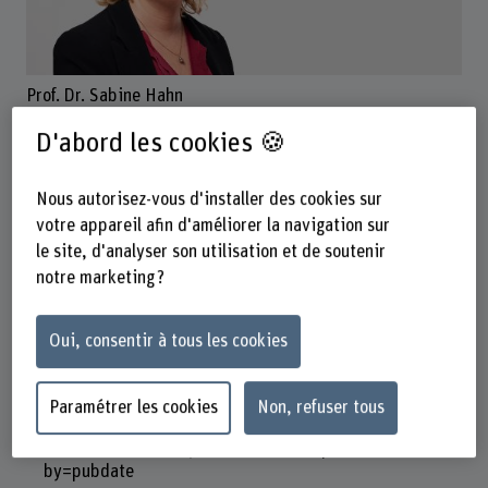
Prof. Dr. Sabine Hahn
Fachbereichsleiterin Pflege
D'abord les cookies 🍪
Nous autorisez-vous d'installer des cookies sur
Contact
votre appareil afin d'améliorer la navigation sur
+41 31 848 35 08
le site, d'analyser son utilisation et de soutenir
notre marketing ?
Afficher l'e-mail
www.bfh.ch/fr/sabine-hahn
Oui, consentir à tous les cookies
Liens
Paramétrer les cookies
Non, refuser tous
scholar.google.com/citations?
hl=de&user=511MUywAAAAJ&view_op=list_works&sort
by=pubdate