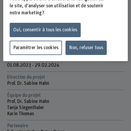
Soins infirmiers
le site, d'analyser son utilisation et de soutenir
notre marketing ?
Unité(s) de recherche
Champ d'innovation soins de santé et développement des
ressources humaines
Oui, consentir à tous les cookies
Organisation d'encouragement
Autres
Paramétrer les cookies
Non, refuser tous
Durée
01.08.2023 - 29.02.2024
Direction du projet
Prof. Dr. Sabine Hahn
Équipe du projet
Prof. Dr. Sabine Hahn
Tanja Siegenthaler
Karin Thomas
Partenaire