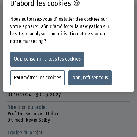
D'abord les cookies 🍪
Fiche signalétique
Nous autorisez-vous d'installer des cookies sur
votre appareil afin d'améliorer la navigation sur
Départements participants
le site, d'analyser son utilisation et de soutenir
Santé
notre marketing ?
Institut(s)
Institut de soins de santé collaboratifs et de leadership
Oui, consentir à tous les cookies
Organisation d'encouragement
Autres
Paramétrer les cookies
Non, refuser tous
Durée (prévue)
01.10.2024 - 30.09.2027
Direction du projet
Prof. Dr. Karin van Holten
Dr. med. Kevin Selby
Équipe du projet