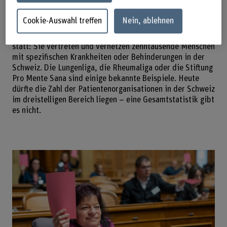
medizinische Versorgung leisten konnte.
Cookie-Auswahl treffen
Nein, ablehnen
Was damals der Initiative des Hausarztes zu verdanken
war, findet heute innerhalb von Patientenorganisationen
statt: Sie vertreten und vernetzen zehntausende Menschen
mit spezifischen Krankheiten oder Behinderungen in der
Schweiz. Die Lungenliga, die Rheumaliga oder die Stiftung
Pro Mente Sana sind einige bekannte Beispiele. Heute
dürfte die Zahl der Patientenorganisationen in der Schweiz
im dreistelligen Bereich liegen – eine Gesamtstatistik gibt
es nicht.