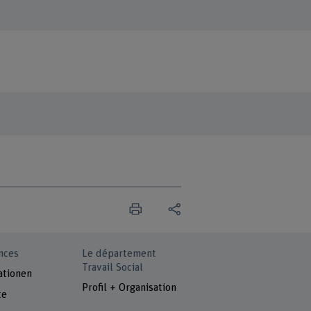
nces
Le département
Travail Social
ationen
Profil + Organisation
te