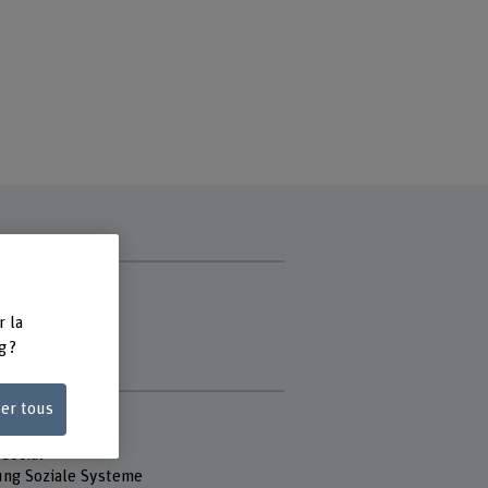
ce
matin
r la
di
g ?
di
ser tous
e
 Fachhochschule
 social
ung Soziale Systeme