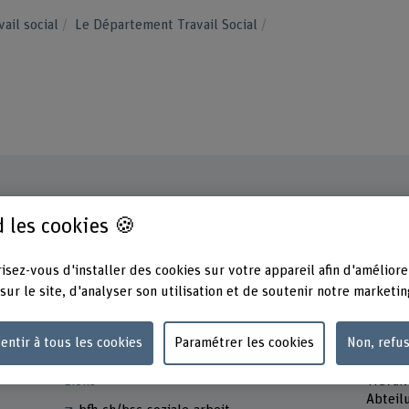
vail social
Le Département Travail Social
 les cookies 🍪
Contact
Présen
Lundi 
+41 31 848 36 60
isez-vous d'installer des cookies sur votre appareil afin d'améliore
Mardi
Mercre
sur le site, d'analyser son utilisation et de soutenir notre marketin
Afficher l'e-mail
Vendre
www.bfh.ch/fr/rene-rueegg
entir à tous les cookies
Paramétrer les cookies
Non, refu
Adress
Berner
Liens
Travail
Abteil