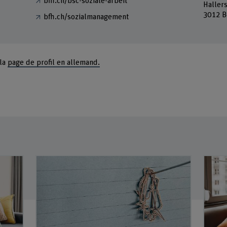
bfh.ch/bsc-soziale-arbeit
Haller
3012 B
bfh.ch/sozialmanagement
 la
page de profil en allemand.