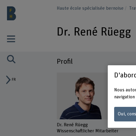
Haute école spécialisée bernoise
Tra
Dr. René Rüegg
Profil
D'abord
FR
Nous autor
navigation 
Oui, cons
Dr. René Rüegg
Wissenschaftlicher Mitarbeiter