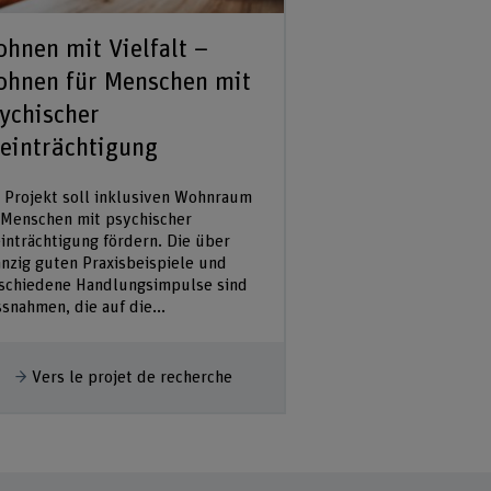
hnen mit Vielfalt –
Sekundäranal
hnen für Menschen mit
ychischer
Afficher plus
Vers le proje
einträchtigung
s Projekt soll inklusiven Wohnraum
 Menschen mit psychischer
inträchtigung fördern. Die über
nzig guten Praxisbeispiele und
schiedene Handlungsimpulse sind
snahmen, die auf die...
fficher plus
Vers le projet de recherche