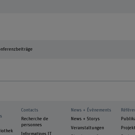
Konferenzbeiträge
Contacts
News + Évènements
Référe
s
Recherche de
News + Storys
Publik
personnes
Veranstaltungen
Projek
iothek
Informations IT