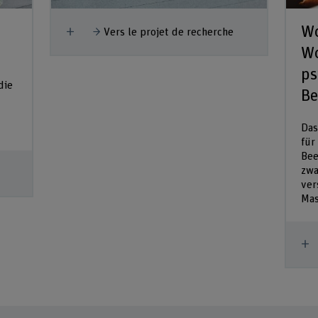
Wo
Afficher plus
Vers le projet de recherche
Wo
ps
die
Be
​Da
für
Bee
zwa
ver
Mas
A