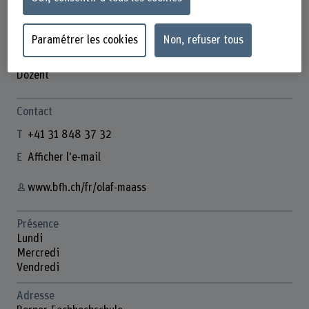
Paramétrer les cookies
Non, refuser tous
Prof. Dr. Olaf Maass
Dozent
Contact
+41 31 848 37 32
Afficher l'e-mail
www.bfh.ch/fr/olaf-maass
Présence
Lundi
Mercredi
Vendredi
Adresse