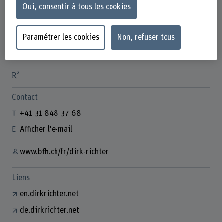
Oui, consentir à tous les cookies
Paramétrer les cookies
Non, refuser tous
Prof. Dr. Dirk Richter
Gastdozent/in
Contact
+41 31 848 37 68
Afficher l'e-mail
www.bfh.ch/fr/dirk-richter
Liens
en.dirkrichter.net
de.dirkrichter.net