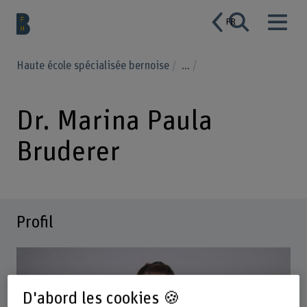
FR
Haute école spécialisée bernoise
...
Dr. Marina Paula
Bruderer
Profil
D'abord les cookies 🍪