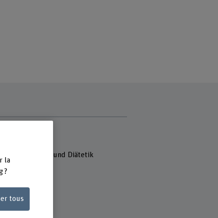
e
 Fachhochschule
reich Ernährung und Diätetik
r la
strasse 10
g ?
ern
ser tous