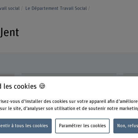
vail social
Le Département Travail Social
 Jent
Contact
Adress
 les cookies 🍪
Berner
+41 31 848 37 84
Santé
Fachbe
Afficher l'e-mail
isez-vous d'installer des cookies sur votre appareil afin d'améliore
Murten
sur le site, d'analyser son utilisation et de soutenir notre marketin
3008 B
www.bfh.ch/fr/sandra-jent
entir à tous les cookies
Paramétrer les cookies
Non, refu