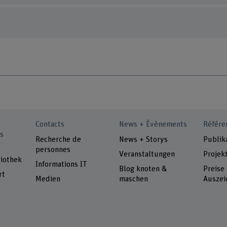
Contacts
News + Évènements
Référe
s
Recherche de
News + Storys
Publik
personnes
Veranstaltungen
Projek
iothek
Informations IT
Blog knoten &
Preise
rt
Medien
maschen
Auszei