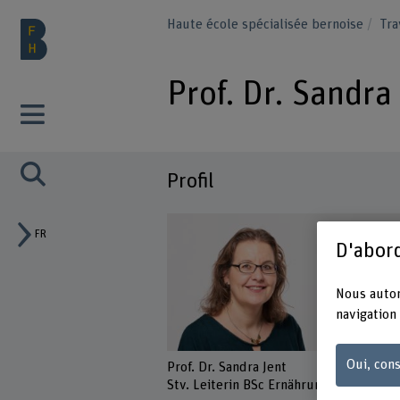
Haute école spécialisée bernoise
Tra
Prof. Dr. Sandra
Profil
FR
D'abord
Nous autor
navigation 
Oui, cons
Prof. Dr. Sandra Jent
Stv. Leiterin BSc Ernährung & Diätetik