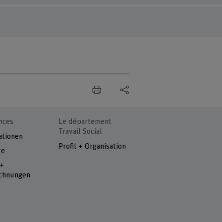
nces
Le département
Travail Social
ationen
Profil + Organisation
te
 +
chnungen