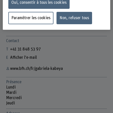
Oui, consentir à tous les cookies
Paramétrer les cookies
Non, refuser tous
Gabriela Kabeya
Abteilungsassistentin
Contact
+41 31 848 53 97
Afficher l'e-mail
www.bfh.ch/fr/gabriela-kabeya
Présence
Lundi
Mardi
Mercredi
Jeudi