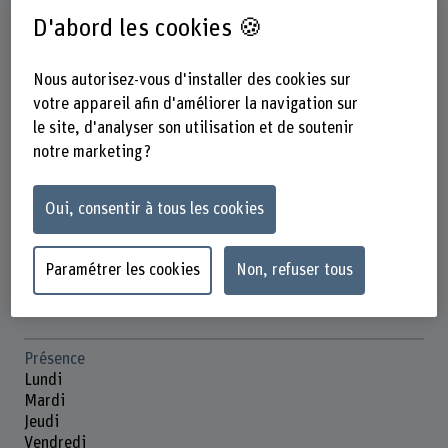
D'abord les cookies 🍪
Nous autorisez-vous d'installer des cookies sur
Charlotte Bourcet
votre appareil afin d'améliorer la navigation sur
Wissenschaftliche Mitarbeiterin
le site, d'analyser son utilisation et de soutenir
notre marketing ?
Contact
Oui, consentir à tous les cookies
+41 31 910 29 61
Afficher l'e-mail
Paramétrer les cookies
Non, refuser tous
www.bfh.ch/fr/charlotte-bourcet
Présence
Lundi
Mardi
Jeudi
Vendredi