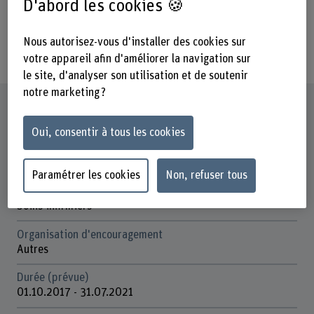
D'abord les cookies 🍪
Themen der psychischen Gesundheit
und Möglichkeiten zur virtuellen
Nous autorisez-vous d'installer des cookies sur
Begegnung.
votre appareil afin d'améliorer la navigation sur
le site, d'analyser son utilisation et de soutenir
notre marketing ?
Fiche signalétique
Oui, consentir à tous les cookies
Départements participants
Santé
Paramétrer les cookies
Non, refuser tous
Institut(s)
Soins infirmiers
Organisation d'encouragement
Autres
Durée (prévue)
01.10.2017 - 31.07.2021