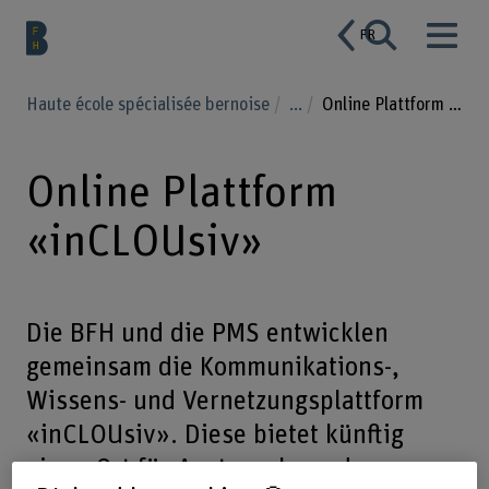
FR
Haute école spécialisée bernoise
...
Online Plattform «inCLOUsiv»
Online Plattform
«inCLOUsiv»
Die BFH und die PMS entwicklen
gemeinsam die Kommunikations-,
Wissens- und Vernetzungsplattform
«inCLOUsiv». Diese bietet künftig
einen Ort für Austausch rund um