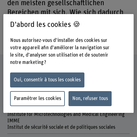
den meisten gesellschaftlichen
Bereichen mit sich. Wie sich dadurch
die Situation für Menschen mit
D'abord les cookies 🍪
Behinderungen verändert, untersucht
dieses Projekt.
Nous autorisez-vous d'installer des cookies sur
votre appareil afin d'améliorer la navigation sur
le site, d'analyser son utilisation et de soutenir
notre marketing ?
Fiche signalétique
Oui, consentir à tous les cookies
Départements participants
Travail Social
Technique et informatique
Paramétrer les cookies
Non, refuser tous
Institut(s)
Institute for Microtechnologies and Medical Engineering
IMME
Institut de sécurité sociale et de politiques sociales