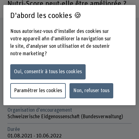
Nutri-Score peut-elle être améliorée ?
D'abord les cookies 🍪
Fiche signalétique
Nous autorisez-vous d'installer des cookies sur
votre appareil afin d'améliorer la navigation sur
Départements participants
le site, d'analyser son utilisation et de soutenir
Haute école des sciences agronomiques, forestières et
notre marketing ?
alimentaires
Oui, consentir à tous les cookies
Institut(s)
Production alimentaire centrée sur les consommateurs
Paramétrer les cookies
Non, refuser tous
Unité(s) de recherche
Génie des procédés alimentaires et innovation durable
Organisation d'encouragement
Schweizerische Eidgenossenschaft (Bundesverwaltung)
Durée
01.08.2021 - 10.06.2022