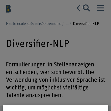
FR
Haute école spécialisée bernoise
...
Diversifier-NLP
Diversifier-NLP
Formulierungen in Stellenanzeigen
entscheiden, wer sich bewirbt. Die
Verwendung von inklusiver Sprache ist
wichtig, um möglichst vielfältige
Talente anzusprechen.