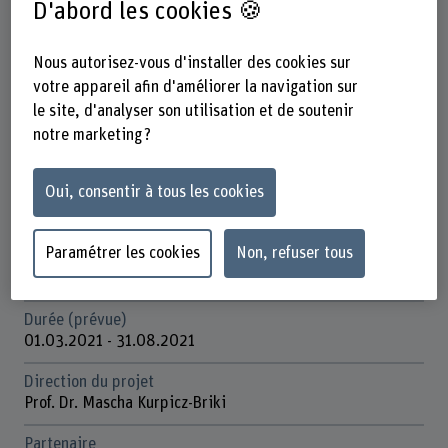
D'abord les cookies 🍪
Fiche signalétique
Nous autorisez-vous d'installer des cookies sur
Départements participants
votre appareil afin d'améliorer la navigation sur
Technique et informatique
le site, d'analyser son utilisation et de soutenir
notre marketing ?
Institut(s)
Institute for Data Applications and Security (IDAS)
Oui, consentir à tous les cookies
Unité(s) de recherche
IDAS / Business Information Systems Engineering (BISE)
Paramétrer les cookies
Non, refuser tous
Organisation d'encouragement
Innosuisse
Durée (prévue)
01.03.2021 - 31.08.2021
Direction du projet
Prof. Dr. Mascha Kurpicz-Briki
Partenaire