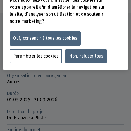
Nous autorisez-vous d'installer des cookies sur
votre appareil afin d'améliorer la navigation sur
le site, d'analyser son utilisation et de soutenir
Fiche signalétique
notre marketing ?
Oui, consentir à tous les cookies
Départements participants
Santé
Paramétrer les cookies
Non, refuser tous
Institut(s)
Nutrition et diététique
Organisation d'encouragement
Autres
Durée
01.05.2025 - 31.03.2026
Direction du projet
Dr. Franziska Pfister
Équipe du projet