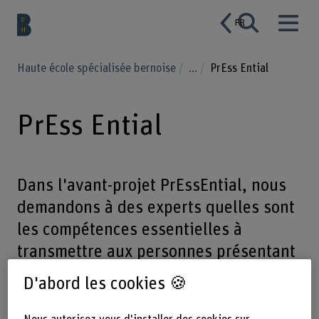
FR
Haute école spécialisée bernoise
...
PrEss Ential
PrEss Ential
Dans l'avant-projet PrEssEntial, nous
demandons à des experts quelles sont
les compétences essentielles à
transmettre aux personnes présentant
un handicap cognitif dans le cadre
D'abord les cookies 🍪
d'un programme d'alimentation
culinaire.