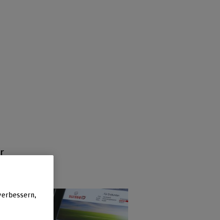
r
verbessern,
ojekte