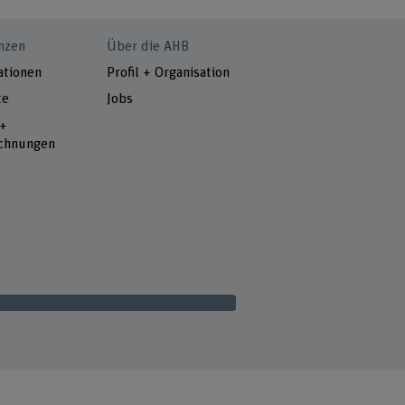
nzen
Über die AHB
ationen
Profil + Organisation
te
Jobs
 +
chnungen