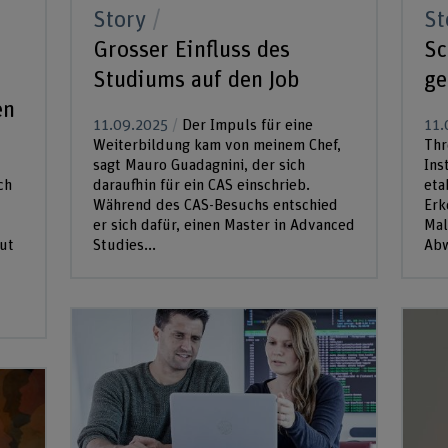
Story
St
Grosser Einfluss des
Sc
Studiums auf den Job
ge
en
11.09.2025
Der Impuls für eine
11.
Weiterbildung kam von meinem Chef,
Thr
sagt Mauro Guadagnini, der sich
Ins
ch
daraufhin für ein CAS einschrieb.
eta
Während des CAS-Besuchs entschied
Erk
er sich dafür, einen Master in Advanced
Mal
gut
Studies...
Abw