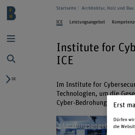
Startseite
Architektur, Holz und Ba
ICE
Leistungsangebot
Kompetenz
Institute for C
ICE
DE
Im Institute for Cybersecu
Technologien, um die Gesel
Cyber-Bedrohungen zu sch
Erst ma
Dürfen wir
Leistungsangebot
die Websit