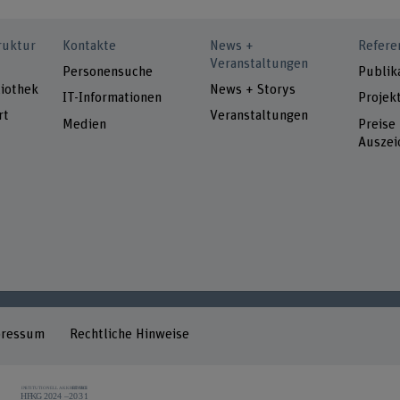
ruktur
Kontakte
News +
Refere
Veranstaltungen
Personensuche
Publik
iothek
News + Storys
IT-Informationen
Projek
rt
Veranstaltungen
Medien
Preise
Auszei
pressum
Rechtliche Hinweise