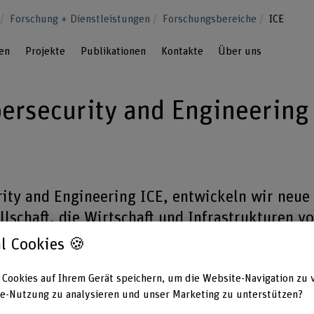
u
Forschung + Dienstleistungen
Forschungsbereiche
ICE
en
Projekte
Publikationen
Kontakte
Über uns
ybersecurity and Engineering
rity and Engineering ICE, entwickeln wir neue
lschaft, die Wirtschaft und Infrastrukturen vo
ützen.
l Cookies 🍪
 Cookies auf Ihrem Gerät speichern, um die Website-Navigation zu 
Kompetenzen
Pr
e-Nutzung zu analysieren und unser Marketing zu unterstützen?