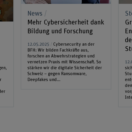
News
St
Mehr Cybersicherheit dank
Gr
Bildung und Forschung
En
de
12.05.2025
Cybersecurity an der
St
BFH: Wir bilden Fachkräfte aus,
forschen an Abwehrstrategien und
vernetzen Praxis mit Wissenschaft. So
12.
gen,
stärken wir die digitale Sicherheit der
sic
Schweiz – gegen Ransomware,
Stu
r
Deepfakes und...
ent
dem
der
vor
Int