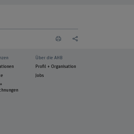
nzen
Über die AHB
ationen
Profil + Organisation
te
Jobs
 +
chnungen