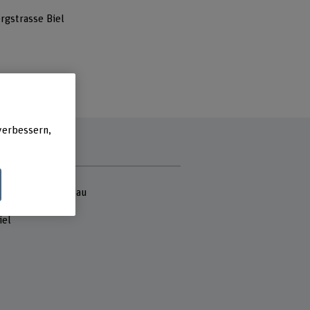
rgstrasse Biel
verbessern,
e
ektur, Holz und Bau
gstrasse 112
iel