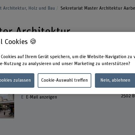
 Architektur, Holz und Bau
Sekretariat Master Architektur Aarbe
ter Architektur
l Cookies 🍪
 Cookies auf Ihrem Gerät speichern, um die Website-Navigation zu 
e-Nutzung zu analysieren und unser Marketing zu unterstützen?
Kontakt
Adress
Cookies zulassen
Cookie-Auswahl treffen
Nein, ablehnen
Archit
+41 34 426 41 01
Aarber
2502 B
E-Mail anzeigen