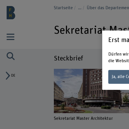
Startseite
...
Über das Departement
Sekretariat Mas
Erst ma
Dürfen wir
Steckbrief
die Websit
DE
Ja, alle 
Sekretariat Master Architektur