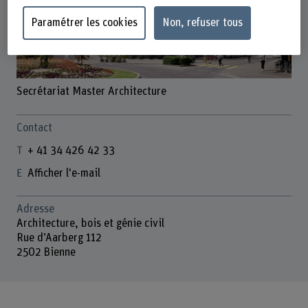
Paramétrer les cookies
Non, refuser tous
Secrétariat Master Architecture
Contact
+ 41 34 426 42 33
Afficher l'e-mail
Adresse
Architecture, bois et génie civil
Rue d’Aarberg 112
2502 Bienne