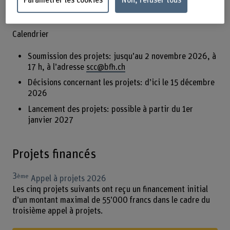
Appel à propositions n° 4 «Projets Care@home 2027»
(DE)
Calendrier
Soumission des projets: jusqu’au 2 novembre 2026, à
17 h, à l’adresse
scc@bfh.ch
Décisions concernant les projets: d’ici le 15 décembre
2026
Lancement des projets: possible à partir du 1er
janvier 2027
Projets financés
3
ème
Appel à projets 2026
Les cinq projets suivants ont reçu un financement initial
d’un montant maximal de 55’000 francs dans le cadre du
troisième appel à projets.