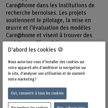
Care@home dans les institutions de
recherche bernoises. Les projets
soutiennent le pilotage, la mise en
œuvre et l’évaluation des modèles
Care@home et visent à trouver des
projets supplémentaires.
D'abord les cookies 🍪
Tenez-vous au courant des actualités et des projets,
participez au développement des modèles de soins
Nous autorisez-vous d'installer des cookies sur
Care@home ou souhaitez devenir partenaire du Swiss
votre appareil afin d'améliorer la navigation sur
Center for Care@home et nous soutenir? Contactez-nous
le site, d'analyser son utilisation et de soutenir
maintenant!
notre marketing ?
Call for proposals
Oui, consentir à tous les cookies
4ème
Appel à propositions 2027
Paramétrer les cookies
Non, refuser tous