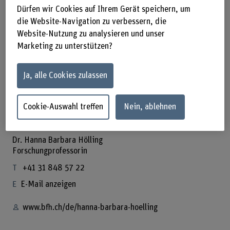
Dürfen wir Cookies auf Ihrem Gerät speichern, um
In diesem Forschungsfeld stehen Materialität und
die Website-Navigation zu verbessern, die
Erhaltung zeitgenössischer Kunst und Medienkunst im
Website-Nutzung zu analysieren und unser
Fokus. Dies umfasst sowohl die theoretisch-empirische
Marketing zu unterstützen?
Erforschung der materiellen als auch der immateriellen
Aspekte der Kunstwerke. Der ephemere Charakter vieler
dieser Werke bedarf neuer Denk- und Vorgehensweisen,
Ja, alle Cookies zulassen
die es zu entwickeln, zu diskutieren, anzuwenden und zu
überprüfen gilt.
Cookie-Auswahl treffen
Nein, ablehnen
Koordinatorin
Dr. Hanna Barbara Hölling
Forschungprofessorin
+41 31 848 57 22
E-Mail anzeigen
www.bfh.ch/de/hanna-barbara-hoelling