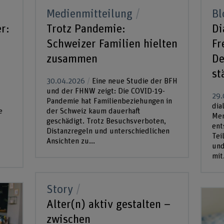
Medienmitteilung
Bl
r:
Trotz Pandemie:
Di
Schweizer Familien hielten
Fr
zusammen
De
st
30.04.2026
Eine neue Studie der BFH
und der FHNW zeigt: Die COVID-19-
29.
Pandemie hat Familienbeziehungen in
dia
e
der Schweiz kaum dauerhaft
Men
geschädigt. Trotz Besuchsverboten,
ent
Distanzregeln und unterschiedlichen
Tei
Ansichten zu...
und
mit.
Story
Alter(n) aktiv gestalten –
zwischen