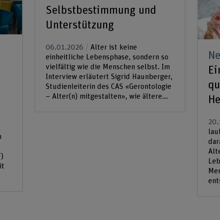
Selbstbestimmung und
Unterstützung
06.01.2026
Alter ist keine
N
einheitliche Lebensphase, sondern so
vielfältig wie die Menschen selbst. Im
Ei
Interview erläutert Sigrid Haunberger,
qu
Studienleiterin des CAS «Gerontologie
– Alter(n) mitgestalten», wie ältere...
He
20.
lau
n
dar
Alt
)
Leb
it
Men
ent