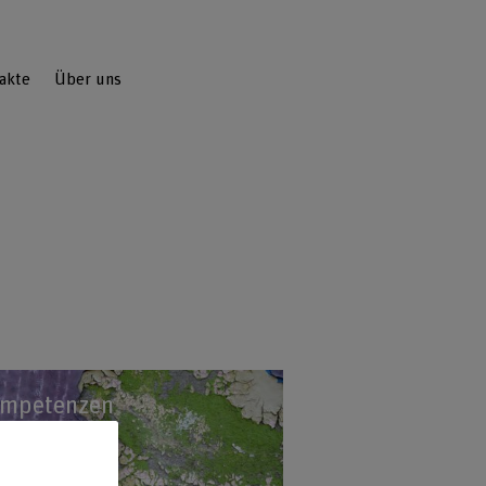
akte
Über uns
mpetenzen