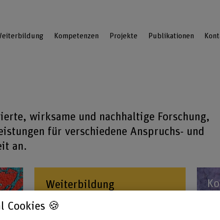
eiterbildung
Kompetenzen
Projekte
Publikationen
Kont
tierte, wirksame und nachhaltige Forschung,
eistungen für verschiedene Anspruchs- und
it an.
Ko
Weiterbildung
l Cookies 🍪