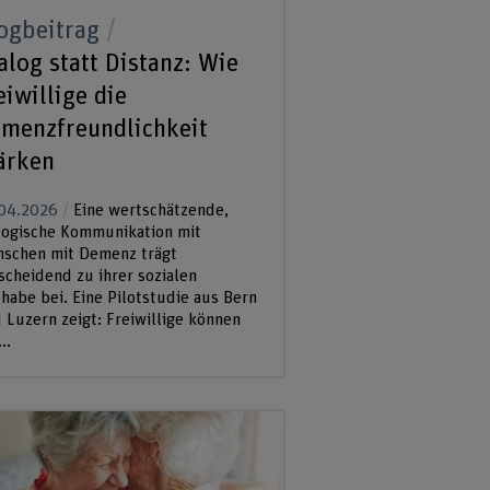
ogbeitrag
alog statt Distanz: Wie
eiwillige die
menzfreundlichkeit
ärken
04.2026
Eine wertschätzende,
logische Kommunikation mit
schen mit Demenz trägt
scheidend zu ihrer sozialen
lhabe bei. Eine Pilotstudie aus Bern
 Luzern zeigt: Freiwillige können
..