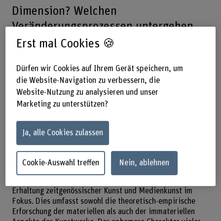
Dimension? Welchen
Veränderungsprozessen untergehen
Kunstwerke und welche Folgen
Erst mal Cookies 🍪
ergeben sich daraus für die Erhaltung
Dürfen wir Cookies auf Ihrem Gerät speichern, um
der Werke? Welche Geschichten
die Website-Navigation zu verbessern, die
erzählt uns die Materialität der Werke,
Website-Nutzung zu analysieren und unser
wie kann dieses Wissen verstanden,
Marketing zu unterstützen?
erhalten und vermittelt werden?
Ja, alle Cookies zulassen
Contemporary Art and Media
Cookie-Auswahl treffen
Nein, ablehnen
In diesem Forschungsfeld stehen Materialität und
Erhaltung zeitgenössischer Kunst und Medienkunst im
Fokus. Dies umfasst sowohl die theoretisch-empirische
Erforschung der materiellen als auch der immateriellen