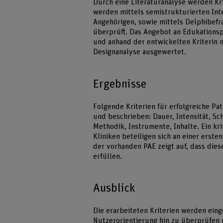
Durch eine Literaturanalyse werden Krit
werden mittels semistrukturierten In
Angehörigen, sowie mittels Delphibef
überprüft. Das Angebot an Edukations
und anhand der entwickelten Kriterin 
Designanalyse ausgewertet.
Ergebnisse
Folgende Kriterien für erfolgreiche P
und beschrieben: Dauer, Intensität, Sc
Methodik, Instrumente, Inhalte. Ein kr
Kliniken beteiligen sich an einer erst
der vorhanden PAE zeigt auf, dass dies
erfüllen.
Ausblick
Die erarbeiteten Kriterien werden eing
Nutzerorientierung hin zu überprüfen u