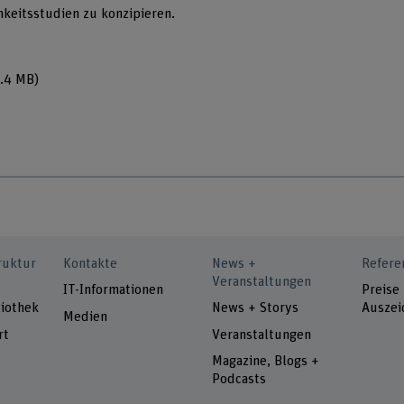
keitsstudien zu konzipieren.
1.4 MB)
ruktur
Kontakte
News +
Refere
Veranstaltungen
IT-Informationen
Preise
iothek
News + Storys
Auszei
Medien
rt
Veranstaltungen
Magazine, Blogs +
Podcasts