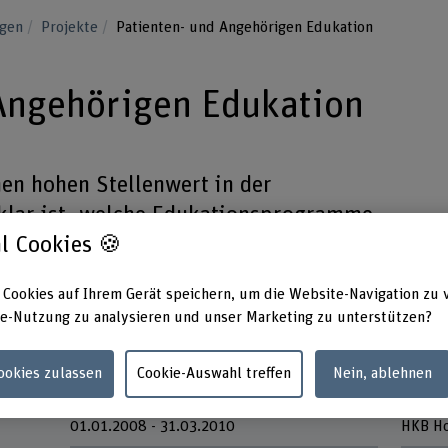
ngen
Projekte
Patienten- und Angehörigen Edukation
Angehörigen Edukation
nen hohen Stellenwert in der
klar ist, welche Edukationsprogramme
l Cookies 🍪
rt werden, und in wie weit diese dem
ner wirksamen Edukation entsprechen.
 Cookies auf Ihrem Gerät speichern, um die Website-Navigation zu 
e-Nutzung zu analysieren und unser Marketing zu unterstützen?
Cookies zulassen
Cookie-Auswahl treffen
Nein, ablehnen
Laufzeit
Partne
01.01.2008 - 31.03.2010
HKB Ho