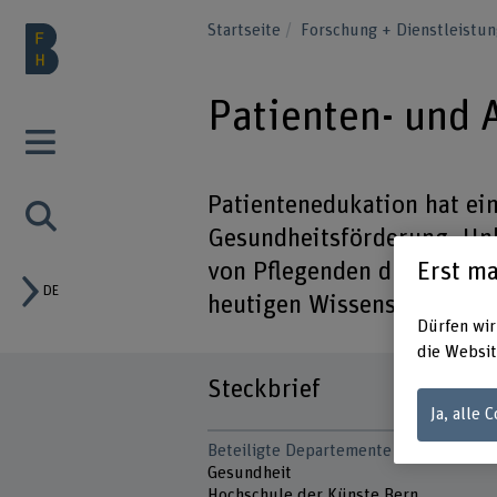
Startseite
Forschung + Dienstleistu
Patienten- und 
Patientenedukation hat ei
Gesundheitsförderung. Un
Erst ma
von Pflegenden durchgefüh
DE
heutigen Wissensstand ei
Dürfen wir
die Websit
Steckbrief
Ja, alle 
Beteiligte Departemente
Gesundheit
Hochschule der Künste Bern