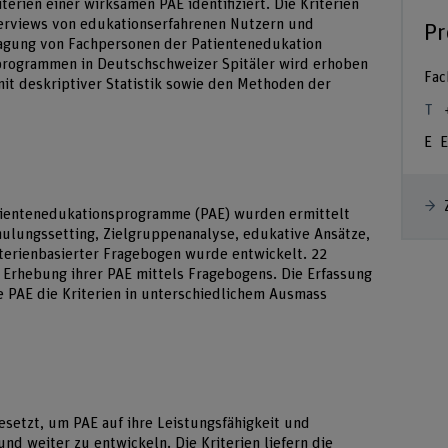
erien einer wirksamen PAE identifiziert. Die Kriterien
terviews von edukationserfahrenen Nutzern und
Pr
ragung von Fachpersonen der Patientenedukation
programmen in Deutschschweizer Spitäler wird erhoben
Fac
mit deskriptiver Statistik sowie den Methoden der
E
atientenedukationsprogramme (PAE) wurden ermittelt
hulungssetting, Zielgruppenanalyse, edukative Ansätze,
iterienbasierter Fragebogen wurde entwickelt. 22
en Erhebung ihrer PAE mittels Fragebogens. Die Erfassung
e PAE die Kriterien in unterschiedlichem Ausmass
esetzt, um PAE auf ihre Leistungsfähigkeit und
nd weiter zu entwickeln. Die Kriterien liefern die