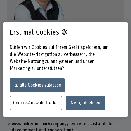
Prof. Markus Schär
Erst mal Cookies 🍪
Dozent
Dürfen wir Cookies auf Ihrem Gerät speichern, um
die Website-Navigation zu verbessern, die
Kontakt
Website-Nutzung zu analysieren und unser
+41 32 344 17 44
Marketing zu unterstützen?
E-Mail anzeigen
Ja, alle Cookies zulassen
www.bfh.ch/de/markus-schaer
Cookie-Auswahl treffen
Nein, ablehnen
Links
www.cdc-global.org
www.linkedin.com/company/centre-for-sustainbale-
development-and-cooperation/