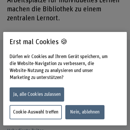
Arbeitsplätze für individuelles Lernen
machen die Bibliothek zu einem
zentralen Lernort.
Erst mal Cookies 🍪
Öffnungszeiten
Dürfen wir Cookies auf Ihrem Gerät speichern, um
Mo
die Website-Navigation zu verbessern, die
9–17.30 Uhr
Website-Nutzung zu analysieren und unser
Marketing zu unterstützen?
Di–Do
9–13 Uhr
Ja, alle Cookies zulassen
Fr
9–16 Uhr
Cookie-Auswahl treffen
Nein, ablehnen
Keine Ausleihe 13–14 Uhr