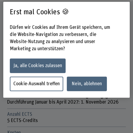
Steckbrief
Erst mal Cookies 🍪
Dürfen wir Cookies auf Ihrem Gerät speichern, um
Titel/Abschluss
die Website-Navigation zu verbessern, die
Short Advanced Studies (SAS)
Website-Nutzung zu analysieren und unser
Dauer
Marketing zu unterstützen?
7.5 Studientage
Unterrichtstage
Ja, alle Cookies zulassen
Diverse Unterrichtstage
Anmeldefrist
Cookie-Auswahl treffen
Nein, ablehnen
Durchführung September bis Dezember 2026: 28. Juni
2026- wir nehmen weiterhin Anmeldungen entgegen
Durchführung Januar bis April 2027: 1. November 2026
Anzahl ECTS
5 ECTS-Credits
Kosten