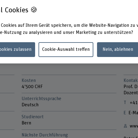
n Management tätig und streben eine anspruchsvolle
l Cookies 🍪
ltung an.
blic Management ein klares Ziel gesteckt.
 Cookies auf Ihrem Gerät speichern, um die Website-Navigation zu 
e-Nutzung zu analysieren und unser Marketing zu unterstützen?
Passerelle BEGEM Ihr nächster Karriereschritt sein.
Cookies zulassen
Cookie-Auswahl treffen
Nein, ablehnen
Kosten
Kontak
4'500 CHF
Prof. 
Dozent
Unterrichtssprache
+41
Deutsch
E-Ma
Studienort
Bern
www
Nächste Durchführung