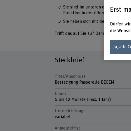
Sie sind im unteren oder mittlere
Erst ma
Funktion in der öffentlichen Verwa
Sie haben sich mit dem EMBA in Pu
Dürfen wir
die Websit
Trifft das auf Sie zu? Dann könnte die 
Ja, alle 
Steckbrief
Titel/Abschluss
Bestätigung Passerelle BEGEM
Dauer
6 bis 12 Monate (max. 1 Jahr)
Unterrichtstage
variabel
Anmeldefrist