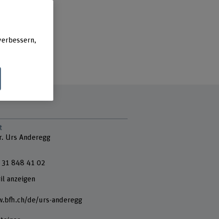
verbessern,
t
Dr. Urs Anderegg
 31 848 41 02
il anzeigen
.bfh.ch/de/urs-anderegg