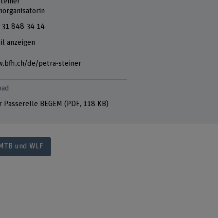
Steiner
norganisatorin
 31 848 34 14
il anzeigen
.bfh.ch/de/petra-steiner
oad
r Passerelle BEGEM
(PDF, 118 KB)
 MTB und WLF